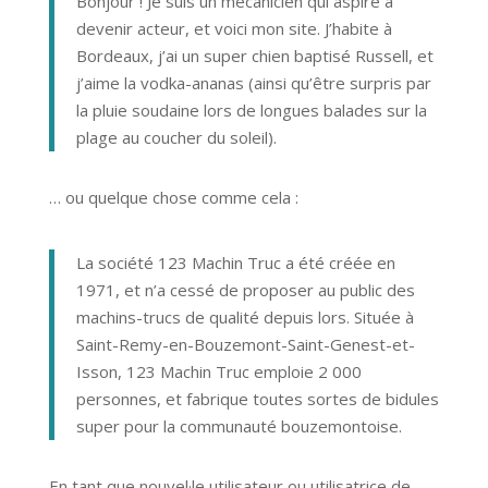
Bonjour ! Je suis un mécanicien qui aspire à
devenir acteur, et voici mon site. J’habite à
Bordeaux, j’ai un super chien baptisé Russell, et
j’aime la vodka-ananas (ainsi qu’être surpris par
la pluie soudaine lors de longues balades sur la
plage au coucher du soleil).
… ou quelque chose comme cela :
La société 123 Machin Truc a été créée en
1971, et n’a cessé de proposer au public des
machins-trucs de qualité depuis lors. Située à
Saint-Remy-en-Bouzemont-Saint-Genest-et-
Isson, 123 Machin Truc emploie 2 000
personnes, et fabrique toutes sortes de bidules
super pour la communauté bouzemontoise.
En tant que nouvel·le utilisateur ou utilisatrice de