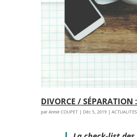
DIVORCE / SÉPARATION 
par
Annie COUPET
|
Déc 5, 2019
|
ACTUALITE
La check-list des